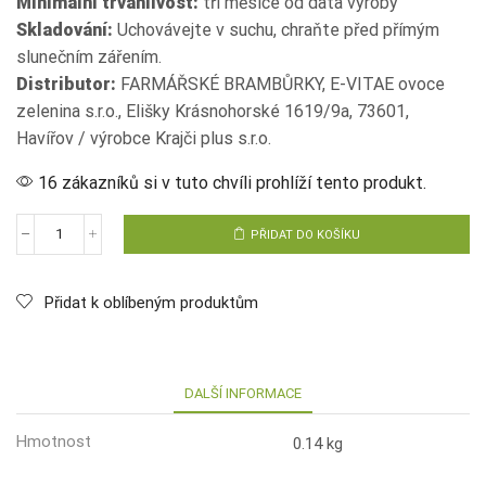
Minimální trvanlivost:
tři měsíce od data výroby
Skladování:
Uchovávejte v suchu, chraňte před přímým
slunečním zářením.
Distributor:
FARMÁŘSKÉ BRAMBŮRKY, E-VITAE ovoce
zelenina s.r.o., Elišky Krásnohorské 1619/9a, 73601,
Havířov / výrobce Krajči plus s.r.o.
16 zákazníků si v tuto chvíli prohlíží tento produkt.
PŘIDAT DO KOŠÍKU
Farmářské
kroužky
Jarní
cibulka
Přidat k oblíbeným produktům
množství
DALŠÍ INFORMACE
Hmotnost
0.14 kg