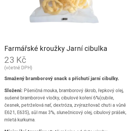
Farmářské kroužky Jarní cibulka
23
Kč
(včetně DPH)
Smažený bramborový snack s příchutí jarní cibulky.
Složení:
Pšeničná mouka, bramborový škrob, řepkový olej,
sušené bramborové vločky, cibulové koření 6%(cubile,
česnek, petrželová nať, dextróza, zvýrazňovač chuti a vůně
E621, E635), sůl max 3%, slunečnicový olej, cibulový prášek,
mletá kurkuma.