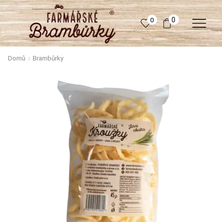
0
0
Domů
Brambůrky