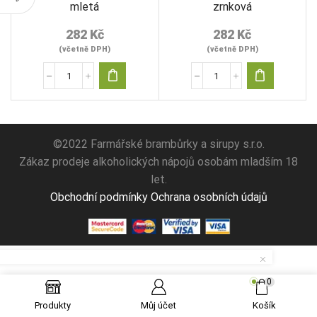
mletá
zrnková
282
Kč
282
Kč
(včetně DPH)
(včetně DPH)
Farmářská
Farmářská
káva
káva
250g,
250g,
mletá
zrnková
množství
množství
©2022 Farmářské brambůrky a sirupy s.r.o.
Zákaz prodeje alkoholických nápojů osobám mladším 18
let.
Obchodní podmínky
Ochrana osobních údajů
0
Produkty
Můj účet
Košík