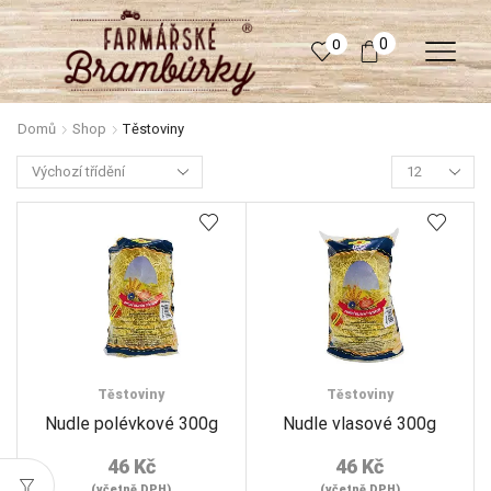
0
0
Domů
Shop
Těstoviny
Products
per
page
Těstoviny
Těstoviny
Nudle polévkové 300g
Nudle vlasové 300g
46
Kč
46
Kč
(včetně DPH)
(včetně DPH)