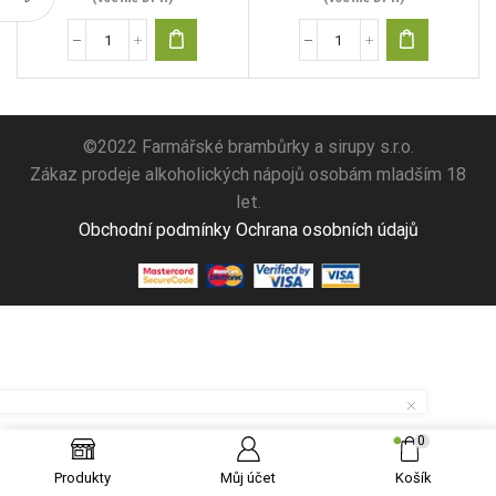
Nudle
Nudle
polévkové
vlasové
300g
300g
množství
množství
©2022 Farmářské brambůrky a sirupy s.r.o.
Zákaz prodeje alkoholických nápojů osobám mladším 18
let.
Obchodní podmínky
Ochrana osobních údajů
0
Produkty
Můj účet
Košík