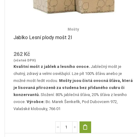
Mošty
Jablko Lesní plody mošt 2l
262
Kč
(včetně DPH)
Kvalitní mošt z jablek a lesního ovoce.
Jablečný mošt je
chutný, zdravý a velmi osvěžující. Lze pít 100% šťávu anebo je
možné mošt ředit vodou.
Mošty jsou čistá ovocná šťáva, která
je lisovaná přirozeně za studena bez přidaného cukru či
konzervantů.
Složení: 80% jablečná šťáva, 20% šťáva z lesního
ovoce.
Výrobce:
Bc. Marek Šenkeřík, Pod Dubovcem 972,
Valašské klobouky, 766 01
Jablko
Lesní