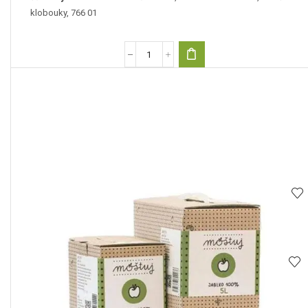
klobouky, 766 01
Jablečný
mošt
2l
množství