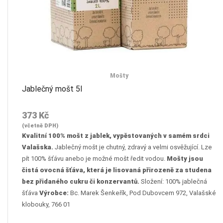
Mošty
Jablečný mošt 5l
373
Kč
(včetně DPH)
Kvalitní 100% mošt z jablek, vypěstovaných v samém srdci
Valašska.
Jablečný mošt je chutný, zdravý a velmi osvěžující. Lze
pít 100% šťávu anebo je možné mošt ředit vodou.
Mošty jsou
čistá ovocná šťáva, která je lisovaná přirozeně za studena
bez přidaného cukru či konzervantů.
Složení: 100% jablečná
šťáva
Výrobce:
Bc. Marek Šenkeřík, Pod Dubovcem 972, Valašské
klobouky, 766 01