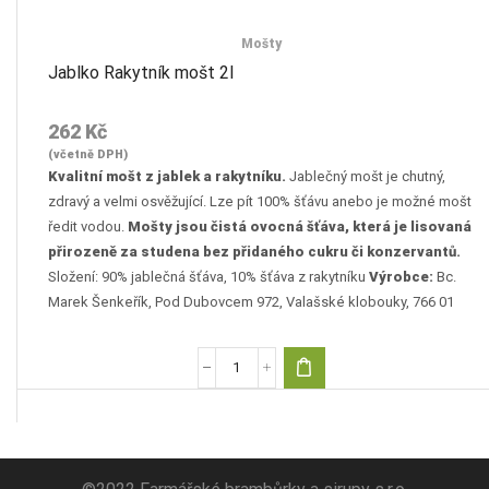
Mošty
Jablko Rakytník mošt 2l
262
Kč
(včetně DPH)
Kvalitní mošt z jablek a rakytníku.
Jablečný mošt je chutný,
zdravý a velmi osvěžující. Lze pít 100% šťávu anebo je možné mošt
ředit vodou.
Mošty jsou čistá ovocná šťáva, která je lisovaná
přirozeně za studena bez přidaného cukru či konzervantů.
Složení: 90% jablečná šťáva, 10% šťáva z rakytníku
Výrobce:
Bc.
Marek Šenkeřík, Pod Dubovcem 972, Valašské klobouky, 766 01
Jablko
Rakytník
mošt
2l
množství