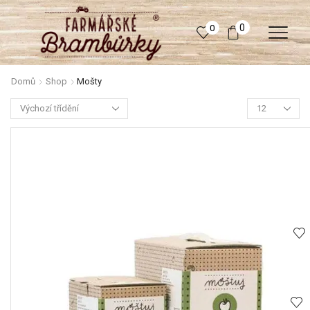
0
0
Domů
Shop
Mošty
Products
per
page