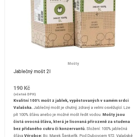
Mošty
Jablečný mošt 2l
190
Kč
(včetně DPH)
Kvalitní 100% mošt z jablek, vypěstovaných v samém srdci
Valašska.
Jablečný mošt je chutný, zdravý a velmi osvěžující. Lze
pít 100% šťávu anebo je možné mošt ředit vodou.
Mošty jsou
čistá ovocná šťáva, která je lisovaná přirozeně za studena
bez přidaného cukru či konzervantů.
Složení: 100% jablečná
šťáva
Výrobce:
Bc. Marek Šenkeřík, Pod Dubovcem 972, Valašské